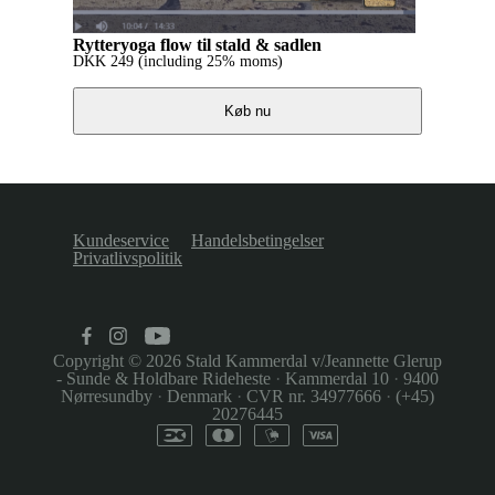
Rytteryoga flow til stald & sadlen
DKK
249
(including 25% moms)
Køb nu
Kundeservice
Handelsbetingelser
Privatlivspolitik
Copyright © 2026
Stald Kammerdal v/Jeannette Glerup
- Sunde & Holdbare Rideheste
·
Kammerdal 10
·
9400
Nørresundby
·
Denmark
·
CVR nr. 34977666
·
(+45)
20276445