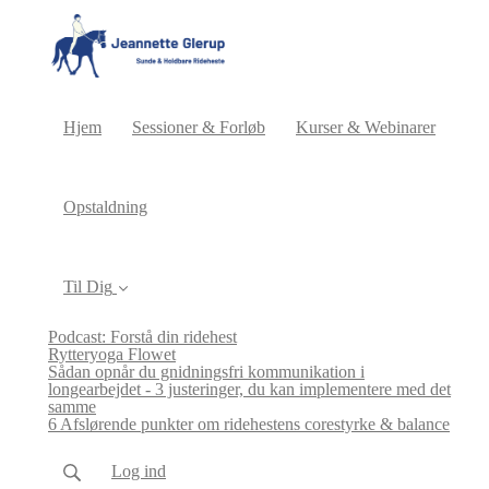
Hjem
Sessioner & Forløb
Kurser & Webinarer
Opstaldning
Til Dig
Podcast: Forstå din ridehest
Rytteryoga Flowet
Sådan opnår du gnidningsfri kommunikation i
longearbejdet - 3 justeringer, du kan implementere med det
samme
6 Afslørende punkter om ridehestens corestyrke & balance
Log ind