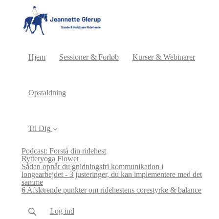
Hjem
Sessioner & Forløb
Kurser & Webinarer
Opstaldning
Til Dig
Podcast: Forstå din ridehest
Rytteryoga Flowet
Sådan opnår du gnidningsfri kommunikation i
longearbejdet - 3 justeringer, du kan implementere med det
samme
6 Afslørende punkter om ridehestens corestyrke & balance
Log ind