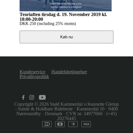
Teoriaften tirsdag d. 19. November 2019 kl.
18:00-20:00
DKK
250
(including 25% moms)
Køb nu
Kundeservice
Handelsbetingelser
Privatlivspolitik
Copyright © 2026
Stald Kammerdal v/Jeannette Glerup
- Sunde & Holdbare Rideheste
·
Kammerdal 10
·
9400
Nørresundby
·
Denmark
·
CVR nr. 34977666
·
(+45)
20276445