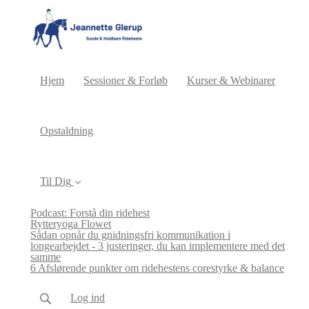
Hjem
Sessioner & Forløb
Kurser & Webinarer
Opstaldning
Til Dig
Podcast: Forstå din ridehest
Rytteryoga Flowet
Sådan opnår du gnidningsfri kommunikation i
longearbejdet - 3 justeringer, du kan implementere med det
samme
6 Afslørende punkter om ridehestens corestyrke & balance
Log ind