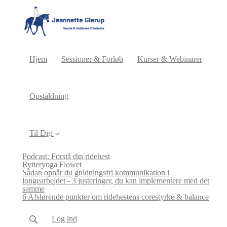
Hjem
Sessioner & Forløb
Kurser & Webinarer
Opstaldning
Til Dig
Podcast: Forstå din ridehest
Rytteryoga Flowet
Sådan opnår du gnidningsfri kommunikation i
longearbejdet - 3 justeringer, du kan implementere med det
samme
6 Afslørende punkter om ridehestens corestyrke & balance
Log ind