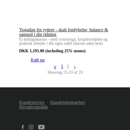
Yogadag for ryttere - skab fordybelse, balance &
samspil i din ridning
Et heldagskursus - med rytteryoga, kropsforståelse og
praktisk arbejde i din egen sadel (kursus uden hest)
DKK
1,195.00
(including 25% moms)
Køb nu
1
2
Showing 13-23 of 23
Kundeservice
Handelsbetingelser
Privatlivspolitik