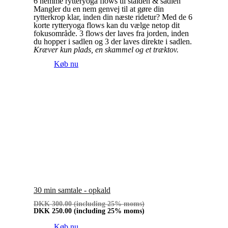
6 nemme rytteryoga flows til stalden & sadlen
Mangler du en nem genvej til at gøre din
rytterkrop klar, inden din næste ridetur? Med de 6
korte rytteryoga flows kan du vælge netop dit
fokusområde. 3 flows der laves fra jorden, inden
du hopper i sadlen og 3 der laves direkte i sadlen.
Kræver kun plads, en skammel og et træktov.
Køb nu
30 min samtale - opkald
DKK
300.00
(including 25% moms)
DKK
250.00
(including 25% moms)
Køb nu